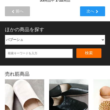
33
1
12
商品中
-
商品
前へ
次へ
ほかの商品を探す
検索
売れ筋商品