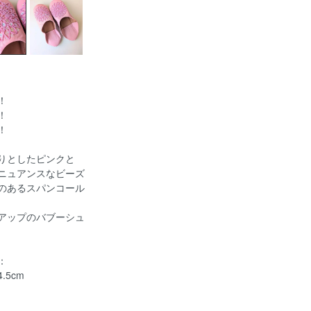
！
！
！
りとしたピンクと
ニュアンスなビーズ
のあるスパンコール
アップのバブーシュ
：
4.5cm