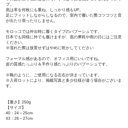
プ。
底は革を何枚にも重ね、しっかり感もUP。
足にフィットしながらしなるので、室内で履いた際コツコツと音
が出たり滑ったりしません。
モロッコでは外出時に履くタイプのバブーシュです。
日本でも同様に外でも履けますが、底の摩耗や雨の日にはご注意
ください。
※濡れた際は放置せずはやめに乾かしてください
フォーマル感があるので、オフィス用にいいですね。
皮の質感たっぷり＆手作り感たっぷりのバブーシュです。
※靴のように、ご使用になる左右が決まっています。
※入荷ロットにより、掲載写真と多少仕様が違う場合がございま
す。
【重さ】250g
【サイズ】
40：24～25cm
43：26～27cm