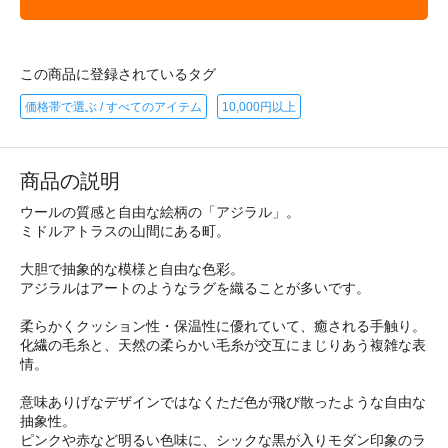
この商品に登録されているタグ
価格帯で選ぶ / すべてのアイテム
10,000円以上
商品の説明
ウールの質感と自由な絵柄の「アジラル」。
ミドルアトラスの山間にある町。
大胆で抽象的な模様と自由な色彩。
アジラルはアートのようなラグを織ることが多いです。
柔らかくクッション性・保温性に優れていて、癒される手触り。
化繊の毛糸と、天然の柔らかい毛糸が交互にまじりあう複雑な表
情。
意味ありげなデザインではなくただ色が飛び散ったような自由な
抽象性。
ピンクや赤など明るい色味に、シックな黒が入りモダン印象のラ