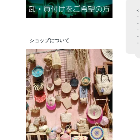
＜
・
・
・
・
ショップについて