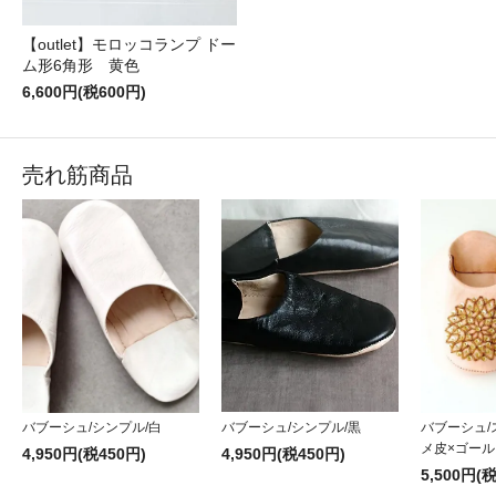
【outlet】モロッコランプ ドー
ム形6角形 黄色
6,600円(税600円)
売れ筋商品
バブーシュ/シンプル/黒
バブーシュ/シンプル/白
バブーシュ/
メ皮×ゴール
4,950円(税450円)
4,950円(税450円)
5,500円(