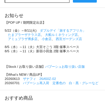
お知らせ
【POP UP / 期間限定出店】
5/22（金）～8/11(火)
ダブルデイ「旅するアフリカ」
たまプラーザテラス店
、
大船ルミネウィング店
、
アミュプラザ博多店
、
小倉店
、
西宮ガーデンズ店
8/5（水）～11（火）大宮そごう 3階 催事スペース
8/5（水）～11（火）新宿小田急 2階 催事スペース
【Stock / お取り扱い店舗】
バブーシュお取り扱い店舗
【What’s NEW / 商品UP】
20260613
ザナフィ 26A50Z-02
20260701
バブーシュ再入荷 定番色の 白・黒・グレーなど
おすすめ商品